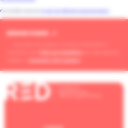
Ou rendez-vous sur
le site de REDON Agglomération
BESOIN D'AIDE ...?
Vous avez une question ou besoin d'assistance ?
Foire aux Questions
Consultez notre
pour des réponses
contactez notre équipe !
rapides ou
Retour en haut de page
facebook
linkedin
ADRESSE