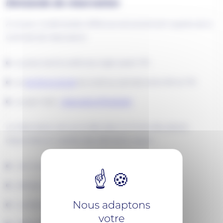
Demande de réservation
A ce jour, la demande s’effectue exclusivement auprès de la
Centrale de réservation
au plus tard la veille du trajet avant 17h
au
02 30 24 25 26
du lundi au samedi entre 9h et 17h
ou par mail :
reservation@red.bzh
La réservation est accordée dans la limite des places
disponibles et validité des éléments requis :
nom et prénom
adresse mail
Nous adaptons
numéro de téléphone
votre