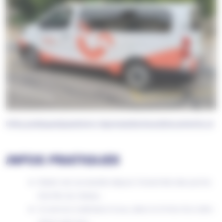
Infos pratiques
Questions réponses
Secteurs
Documents utile
INFOS PRATIQUES
Redon est accessible depuis l’ensemble des points
d’arrêts du réseau.
Ce service s’adresse à tous, dans la limite d’un aller-