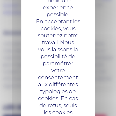
meilleure
24 25 26
du lundi au samedi entre 9h et 17h ou par mail :
expérience
reservation@red.bzh
.
possible.
En acceptant les
cookies, vous
Demande d’annulation
soutenez notre
travail. Nous
L’annulation doit être demandée au plus tard la veille du
vous laissons la
trajet réservé, avant 17h auprès de la centrale (et pour un
possibilité de
trajet le lundi, avant 17h le samedi). Si l’usager ne se présente
paramétrer
pas à 3 reprises sur une durée de 3 mois, il sera exclu du
votre
transport sur réservation pour une durée de 3 mois. Il est
consentement
informé de cette sanction par courrier transmis par REDON
aux différentes
Agglomération.
typologies de
cookies. En cas
de refus, seuls
LES SECTEURS
les cookies