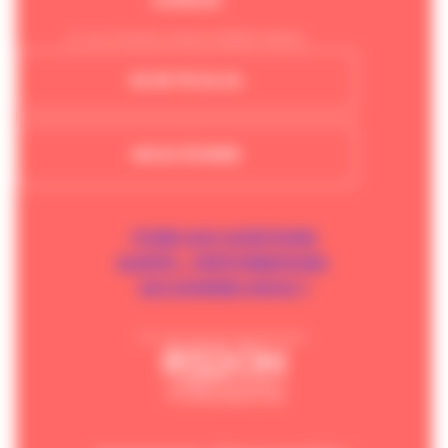
3, rue Charles Sillard 35600 Redon
02 99 70 34 34
NOUS ÉCRIRE
FOIRE AUX QUESTIONS
ALERTE – PERTURBATIONS
QUI SOMMES-NOUS ?
Un service proposé par :