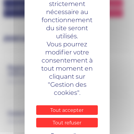
strictement
ILLE-ET-VILAINE
LOIRE-ATLANTIQUE
MORBIHAN
nécessaire au
fonctionnement
du site seront
utilisés.
DOCUMENTS UTILES
Vous pourrez
modifier votre
consentement à
tout moment en
Règlement intérieur Transport sur
réservation
cliquant sur
Document PDF (651 Ko)
"Gestion des
cookies".
Tout accepter
Carte Réseaux Transports Collectifs
Document PDF (1 Mo)
Tout refuser