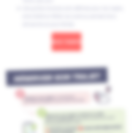
retour par jour.
Des grilles horaires sont définies pour les trajets,
entre 6h30 et 19h30, du lundi au samedi (hors
dimanche et jours fériés)
NOS TARIFS