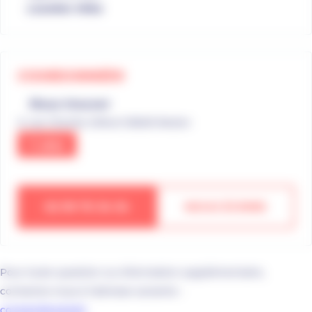
Location Vélos
COORDONNÉES
Nous trouver
3, rue Charles Sillard 35600 Redon
Y aller
02 99 70 34 34
NOUS ÉCRIRE
Pour toute question ou information supplémentaire,
contactez-nous à l'adresse suivante :
contact@red.bzh