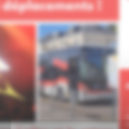
d
Q
c