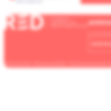
liste d’attente
ADRESS
3, rue Char
facebook
linkedin
02 99 70 
Mentions légales
Aides et accessibilité
Schéma pluriannuel de mis