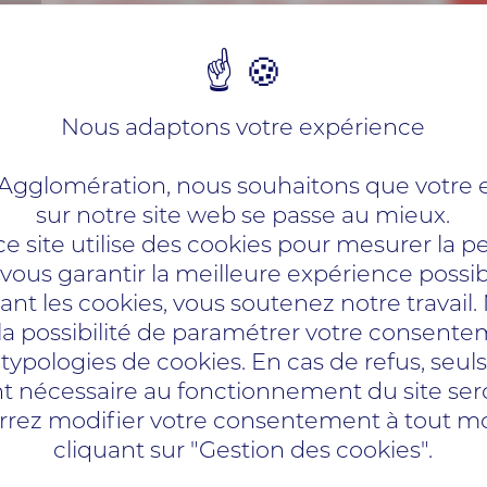
u RED propose des navettes spéciales.
Nous adaptons votre expérience
gglomération, nous souhaitons que votre 
R
sur notre site web se passe au mieux.
ce site utilise des cookies pour mesurer la 
 vous garantir la meilleure expérience possib
nt les cookies, vous soutenez notre travail
cuits spécialement aménagés :
 la possibilité de paramétrer votre consent
 typologies de cookies. En cas de refus, seuls
redi soir
t nécessaire au fonctionnement du site seron
di soir
rrez modifier votre consentement à tout 
cliquant sur "Gestion des cookies".
trée du site du Festival)