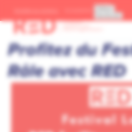
Panneau de gestion des cookies
Contrastes
Défaut
Accessibilité
Accéder au contenu
Renforcés
Se déplacer autrement avec Redon Agglomératio
Profitez du Fes
Râle avec RED