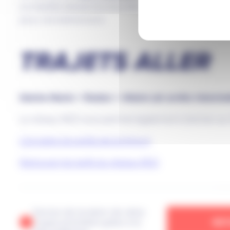
La navette desservira tous les arrêts de la
ligne A
jus
pour cet événement.
TRAJETS ALLER
Sainte-Marie > Redon > Allaire (et arrêts intermé
Le réseau RED vous permet également d’arriver au Fe
Connaitre les arrêts de la ligne A
Retrouver les tarifs du réseau RED
Service de location de vélos
: soyez prioritaire grâce à la
RE