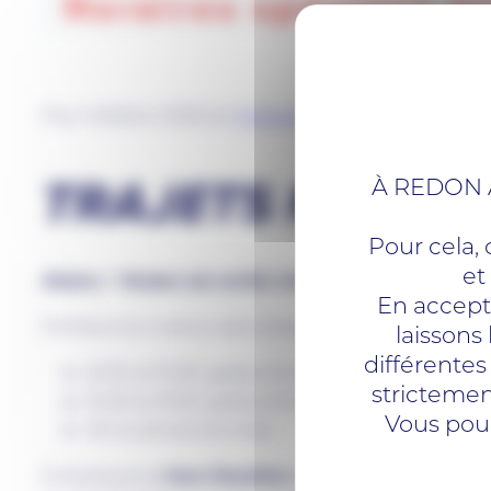
Pour l’édition 2026 du
Festival la Rue Râle
, le résea
À REDON A
TRAJETS RETOU
Pour cela, 
et
Allaire > Redon (et arrêts intermédiaires)
En accepta
Profitez d’un retour sans stress, avec plusieurs cir
laissons
différentes
2h30 et 3h30, après la fin des concerts du vend
strictemen
2h30 et 3h30, après la fin des concerts du same
Vous pou
12h le dimanche midi
Embarquez
« Gare Routière »
à Allaire (situé à l’en