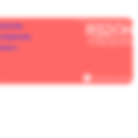
Un service proposé par :
UESTIONS
RTURBATIONS
NOUS ?
Réalisation Koredge