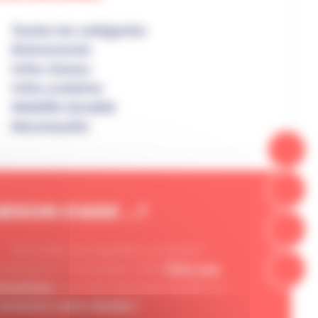
Toutes les catégories
Événements
Infos réseau
Infos scolaires
Mobilité durable
Nouveautés
BESOIN D'AIDE ...?
Vous avez une question ou besoin
'assistance ? Consultez notre
Foire aux
uestions
pour des réponses rapides ou
ontactez notre équipe !