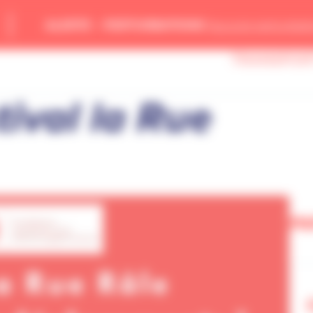
ALERTE – PERTURBATIONS
Aucune perturbati
TRANSPORT
n
tival la Rue
PA