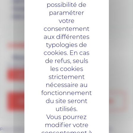
Lignes de bus
possibilité de
Transport sur réservation
paramétrer
Foire aux Questions
votre
consentement
aux différentes
typologies de
COORDONNÉES
cookies. En cas
Nous trouver
de refus, seuls
3, rue Charles Sillard 35600 Redon
les cookies
Y aller
strictement
nécessaire au
fonctionnement
du site seront
02 99 70 34 34
NOUS ÉCRIRE
utilisés.
Vous pourrez
modifier votre
Pour toute question ou information supplémentaire,
consentement à