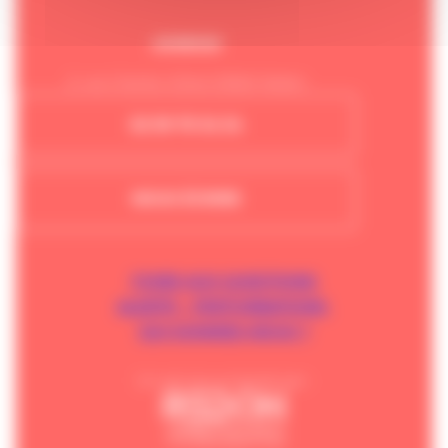
ADRESSE
3, rue Charles Sillard 35600 Redon
02 99 70 34 34
NOUS ÉCRIRE
FOIRE AUX QUESTIONS
ALERTE – PERTURBATIONS
QUI SOMMES-NOUS ?
Un service proposé par :