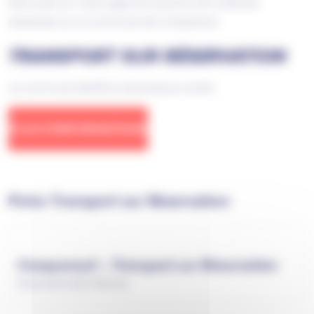
Retrouvez sur cette page les solutions de mobilités
existantes sur la commune de Conquereuil.
TRANSPORT SUR RÉSERVATION
La commune bénéficie de plusieurs arrêts.
PLUS D’INFORMATIONS
Fiche Transport sur Réservation
Conquereuil – Transport sur Réservation
Document PDF (746 Ko)