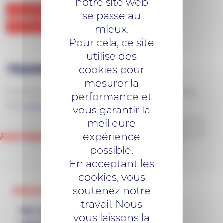
notre site web
se passe au
MAIRIE DE CONQUEREUIL
mieux.
Pour cela, ce site
utilise des
TRANSPORT INTERURBAIN
cookies pour
mesurer la
La commune bénéficie d’une desserte du réseau Aléop
performance et
avec
la ligne 310 Guémené-Penfao <> Derval
.
vous garantir la
meilleure
expérience
PARTAGER...
Facebo
Lin
possible.
En acceptant les
cookies, vous
soutenez notre
DÉCOUVREZ AUSSI...
travail. Nous
Plan du réseau
vous laissons la