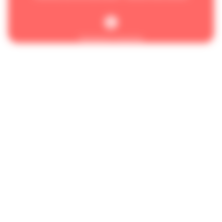
Réalisation Koredge
Accueil
/
Guémené-Penfao
Que recherchez-vous ?