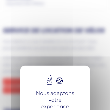
Document PDF (718 Ko)
SERVICE DE LOCATION DE VÉLOS
Vous habitez ou vous travaillez sur la commune ? Vous
pouvez bénéficier du service de location de vélos RED.
Une fois par mois, la commune accueille le service mobile
er
vélos ! Sur rendez-vous uniquement, le 1
mercredi du mois,
de 15h à 18h, à la Médiathèque de Guémené-Penfao.
PLUS D’INFORMATIONS
Nous adaptons
votre
expérience