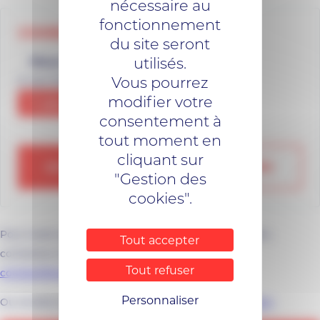
nécessaire au
fonctionnement
COORDONNÉES
du site seront
utilisés.
Nous trouver
Vous pourrez
3, rue Charles Sillard 35600 Redon
modifier votre
Y aller
consentement à
tout moment en
cliquant sur
02 99 70 34 34
NOUS ÉCRIRE
"Gestion des
cookies".
Pour toute question ou information supplémentaire,
Tout accepter
contactez-nous à l'adresse suivante :
Tout refuser
contact@red.bzh
Personnaliser
Ou rendez-vous sur
le site de REDON Agglomération