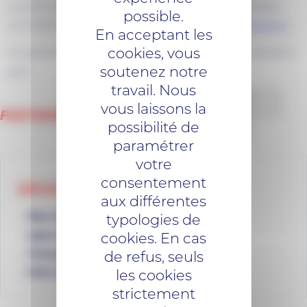
La commune bénéficie d’une desserte ferroviaire à Beslé-
possible.
sur-Vilaine. Retrouvez les horaires sur le site
TER BreizhGo.
En acceptant les
cookies, vous
Du stationnement vélo sécurisé est installé aux abords de la
soutenez notre
gare.
travail. Nous
vous laissons la
PARTAGER...
possibilité de
Facebo
Lin
paramétrer
votre
consentement
DÉCOUVREZ AUSSI...
aux différentes
typologies de
Plan du réseau
cookies. En cas
Lignes de bus
de refus, seuls
Transport sur réservation
les cookies
Foire aux Questions
strictement