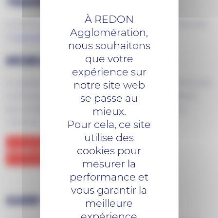
TRANSPORT INTERURBAIN
À REDON
La commune bénéficie d’une desserte du réseau Aléop avec
Agglomération,
la
ligne 310 Guémené-
Penfao
<> Derval.
nous souhaitons
que votre
MOBILITÉS SOLIDAIRES
expérience sur
notre site web
Un dispositif porté par le Centre Social d’Action Communale
se passe au
(CCAS) propose aux habitants des alternatives solidaires
mieux.
pour se déplacer. Plus d’informations sur le site de la
Pour cela, ce site
commune.
utilise des
cookies pour
MAIRIE DE GUÉMENÉ-PENFAO
mesurer la
performance et
vous garantir la
GARE SNCF
meilleure
expérience