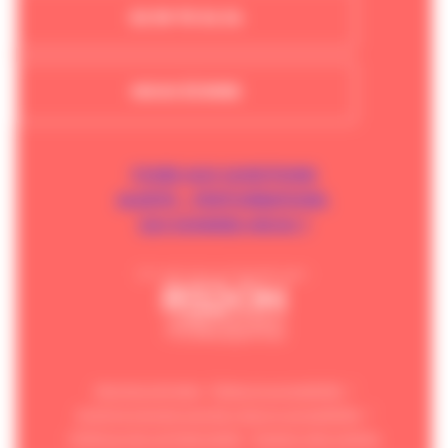
02 99 70 34 34
NOUS ÉCRIRE
FOIRE AUX QUESTIONS
ALERTE – PERTURBATIONS
QUI SOMMES-NOUS ?
Un service proposé par :
Mentions légales
Aides et accessibilité
Schéma pluriannuel de mise en accessibilité
Politique de confidentialité
Gestion des cookies