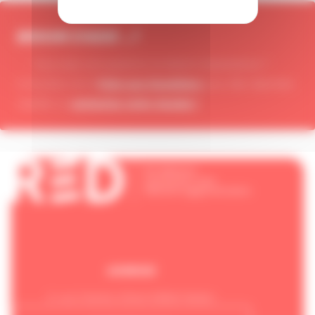
BESOIN D'AIDE ...?
Vous avez une question ou besoin d'assistance ?
Foire aux Questions
Consultez notre
pour des réponses
contactez notre équipe !
rapides ou
Retour en haut de page
facebook
linkedin
ADRESSE
3, rue Charles Sillard 35600 Redon