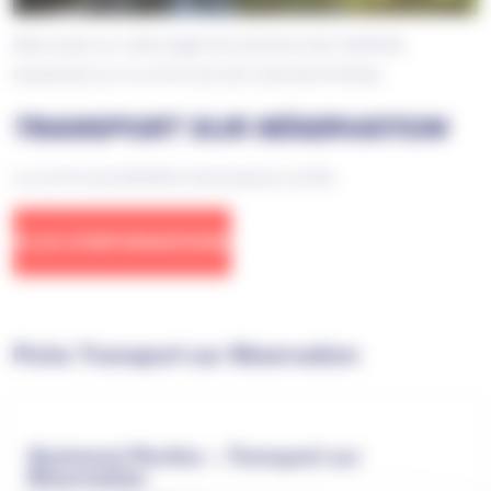
Retrouvez sur cette page les solutions de mobilités
existantes sur la commune de Guémené-Penfao.
TRANSPORT SUR RÉSERVATION
La commune bénéficie de plusieurs arrêts.
PLUS D’INFORMATIONS
Fiche Transport sur Réservation
Guémené-Penfao – Transport sur
Réservation